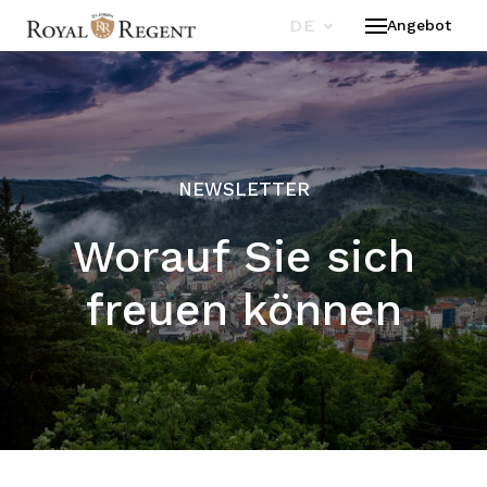
DE
Angebot
HOT
ZIM
KUR
RES
NEWSLETTER
ANG
DER 
Worauf Sie sich
TOW
freuen können
KON
R
DE