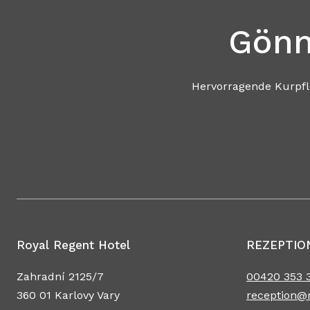
Gönn
Hervorragende Kurpflege, einzigartiges W
Genießen Sie Entspa
Royal Regent Hotel
REZEPTIO
Zahradní 2125/7
00420 353 3
360 01 Karlovy Vary
reception@r