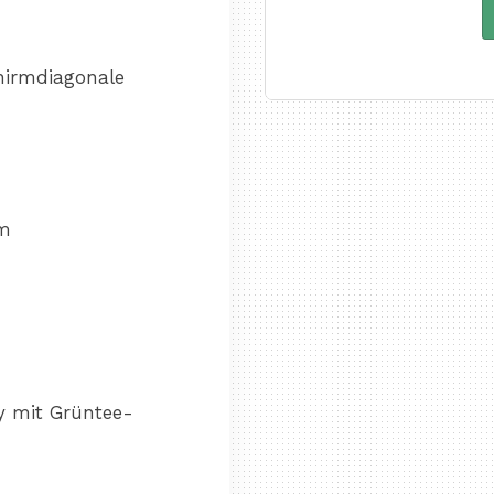
hirmdiagonale
cm
y mit Grüntee-