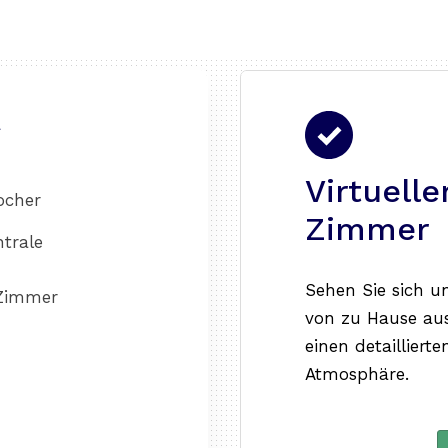
g
Virtuell
ocher
Zimmer
ntrale
Sehen Sie sich 
 Zimmer
von zu Hause aus
einen detaillier
Atmosphäre.