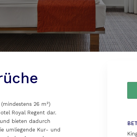
rüche
 (mindestens 26 m²)
otel Royal Regent dar.
s und bieten dadurch
BE
ie umliegende Kur- und
King