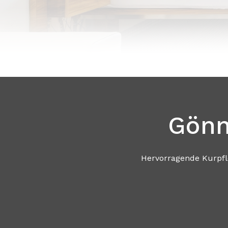
Gönn
Hervorragende Kurpflege, einzigartiges W
Genießen Sie Entspa